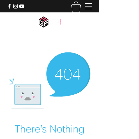
activegamerfitness@gmail.com
518-844-7659
There’s Nothing